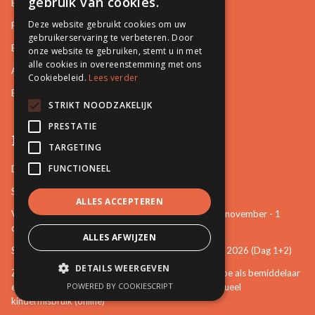
gebruik van cookies.
Basisopleidingen
Deze website gebruikt cookies om uw
Familiale Bemiddeling
gebruikerservaring te verbeteren. Door
Burgerlijke en Handelszaken
onze website te gebruiken, stemt u in met
alle cookies in overeenstemming met ons
Arbeidsrelaties en Sociale zaken
Cookiebeleid.
Lees verder
Bemiddeling in Bestuurszaken
STRIKT NOODZAKELIJK
PRESTATIE
Permanente vorming
TARGETING
FUNCTIONEEL
De startbasis als erkend bemiddelaar (online)
Starten als bemiddelaar na mijn opleiding
ALLES ACCEPTEREN
Vertrouwenspersoon van de stem van het kind - 30-november - 1
december 2026 (Dag 3+4)
ALLES AFWIJZEN
Stem van het kind en mattenspel - 18+19 november 2026 (Dag 1+2)
DETAILS WEERGEVEN
Zien, weten, handelen: een eerste verkenning over hoe als bemiddelaar
POWERED BY COOKIESCRIPT
een bijdrage te leveren aan het voorkomen van seksueel
kindermisbruik (online)