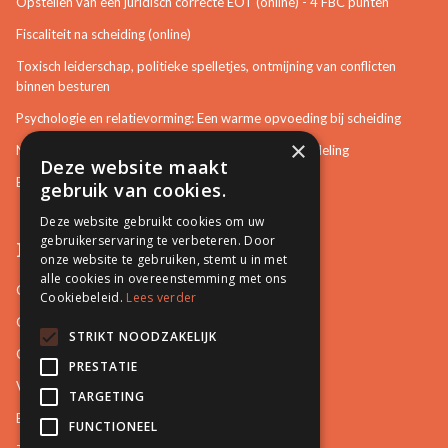
Opstellen van een juridisch correcte EOT (online) - 4 FBC punten
Fiscaliteit na scheiding (online)
Toxisch leiderschap, politieke spelletjes, ontmijning van conflicten
binnen besturen
Psychologie en relatievorming: Een warme opvoeding bij scheiding
×
Neurotisch of afwijkend gedrag herkennen in bemiddeling
Deze website maakt
Bemiddeling in bouwzaken
gebruik van cookies.
Deze website gebruikt cookies om uw
gebruikerservaring te verbeteren. Door
Pro Mediation
onze website te gebruiken, stemt u in met
alle cookies in overeenstemming met ons
Contact
Cookiebeleid.
Lees verder
Over ons
STRIKT NOODZAKELIJK
Onze docenten
PRESTATIE
Video's
TARGETING
Blog
FUNCTIONEEL