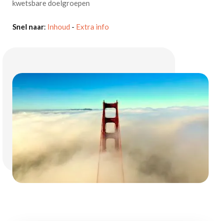
kwetsbare doelgroepen
Snel naar
:
Inhoud
-
Extra info