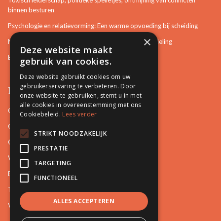
binnen besturen
Psychologie en relatievorming: Een warme opvoeding bij scheiding
×
Neurotisch of afwijkend gedrag herkennen in bemiddeling
Deze website maakt
Bemiddeling in bouwzaken
gebruik van cookies.
Deze website gebruikt cookies om uw
gebruikerservaring te verbeteren. Door
Pro Mediation
onze website te gebruiken, stemt u in met
alle cookies in overeenstemming met ons
Contact
Cookiebeleid.
Lees verder
Over ons
STRIKT NOODZAKELIJK
Onze docenten
PRESTATIE
Video's
TARGETING
Blog
FUNCTIONEEL
Tips
ALLES ACCEPTEREN
Vacatures