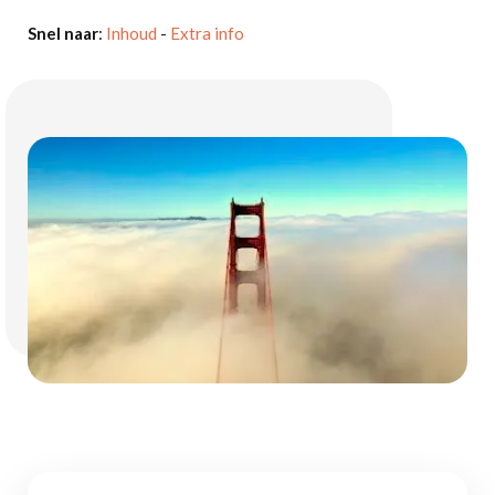
Snel naar
:
Inhoud
-
Extra info