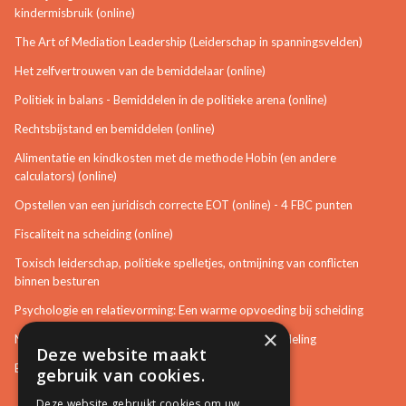
kindermisbruik (online)
The Art of Mediation Leadership (Leiderschap in spanningsvelden)
Het zelfvertrouwen van de bemiddelaar (online)
Politiek in balans - Bemiddelen in de politieke arena (online)
Rechtsbijstand en bemiddelen (online)
Alimentatie en kindkosten met de methode Hobin (en andere
calculators) (online)
Opstellen van een juridisch correcte EOT (online) - 4 FBC punten
Fiscaliteit na scheiding (online)
Toxisch leiderschap, politieke spelletjes, ontmijning van conflicten
binnen besturen
Psychologie en relatievorming: Een warme opvoeding bij scheiding
×
Neurotisch of afwijkend gedrag herkennen in bemiddeling
Deze website maakt
Bemiddeling in bouwzaken
gebruik van cookies.
Deze website gebruikt cookies om uw