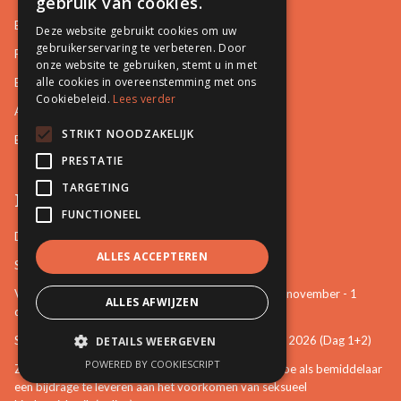
gebruik van cookies.
Basisopleidingen
Deze website gebruikt cookies om uw
gebruikerservaring te verbeteren. Door
Familiale Bemiddeling
onze website te gebruiken, stemt u in met
alle cookies in overeenstemming met ons
Burgerlijke en Handelszaken
Cookiebeleid.
Lees verder
Arbeidsrelaties en Sociale zaken
STRIKT NOODZAKELIJK
Bemiddeling in Bestuurszaken
PRESTATIE
TARGETING
Permanente vorming
FUNCTIONEEL
De startbasis als erkend bemiddelaar (online)
ALLES ACCEPTEREN
Starten als bemiddelaar na mijn opleiding
Vertrouwenspersoon van de stem van het kind - 30-november - 1
ALLES AFWIJZEN
december 2026 (Dag 3+4)
Stem van het kind en mattenspel - 18+19 november 2026 (Dag 1+2)
DETAILS WEERGEVEN
POWERED BY COOKIESCRIPT
Zien, weten, handelen: een eerste verkenning over hoe als bemiddelaar
een bijdrage te leveren aan het voorkomen van seksueel