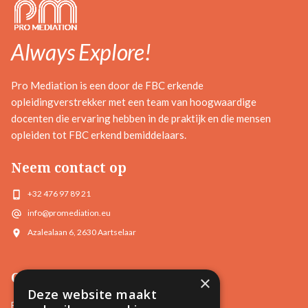
Always Explore!
Pro Mediation is een door de FBC erkende
opleidingverstrekker met een team van hoogwaardige
docenten die ervaring hebben in de praktijk en die mensen
opleiden tot FBC erkend bemiddelaars.
Neem contact op
+32 476 97 89 21
info@promediation.eu
Azalealaan 6, 2630 Aartselaar
Opleidingen
×
Deze website maakt
Basisopleidingen