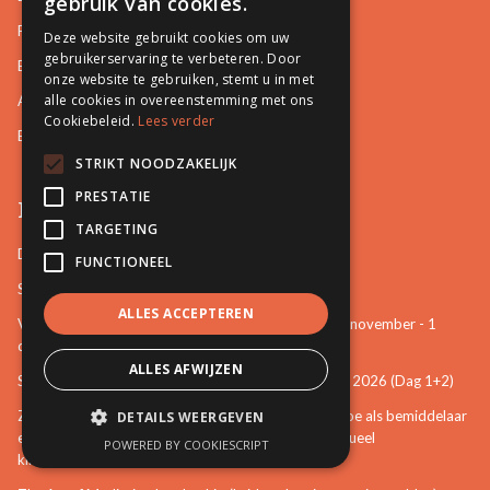
gebruik van cookies.
Familiale Bemiddeling
Deze website gebruikt cookies om uw
gebruikerservaring te verbeteren. Door
Burgerlijke en Handelszaken
onze website te gebruiken, stemt u in met
alle cookies in overeenstemming met ons
Arbeidsrelaties en Sociale zaken
Cookiebeleid.
Lees verder
Bemiddeling in Bestuurszaken
STRIKT NOODZAKELIJK
PRESTATIE
Permanente vorming
TARGETING
De startbasis als erkend bemiddelaar (online)
FUNCTIONEEL
Starten als bemiddelaar na mijn opleiding
ALLES ACCEPTEREN
Vertrouwenspersoon van de stem van het kind - 30-november - 1
december 2026 (Dag 3+4)
ALLES AFWIJZEN
Stem van het kind en mattenspel - 18+19 november 2026 (Dag 1+2)
Zien, weten, handelen: een eerste verkenning over hoe als bemiddelaar
DETAILS WEERGEVEN
een bijdrage te leveren aan het voorkomen van seksueel
POWERED BY COOKIESCRIPT
kindermisbruik (online)