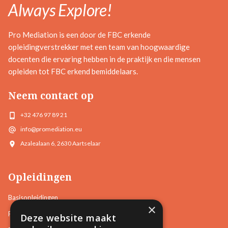
Always Explore!
Pro Mediation is een door de FBC erkende
opleidingverstrekker met een team van hoogwaardige
docenten die ervaring hebben in de praktijk en die mensen
opleiden tot FBC erkend bemiddelaars.
Neem contact op
+32 476 97 89 21
info@promediation.eu
Azalealaan 6, 2630 Aartselaar
Opleidingen
Basisopleidingen
×
Familiale Bemiddeling
Deze website maakt