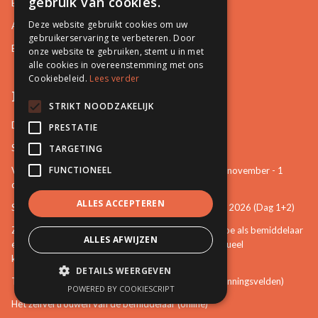
gebruik van cookies.
Burgerlijke en Handelszaken
Deze website gebruikt cookies om uw
Arbeidsrelaties en Sociale zaken
gebruikerservaring te verbeteren. Door
Bemiddeling in Bestuurszaken
onze website te gebruiken, stemt u in met
alle cookies in overeenstemming met ons
Cookiebeleid.
Lees verder
Permanente vorming
STRIKT NOODZAKELIJK
De startbasis als erkend bemiddelaar (online)
PRESTATIE
Starten als bemiddelaar na mijn opleiding
TARGETING
FUNCTIONEEL
Vertrouwenspersoon van de stem van het kind - 30-november - 1
december 2026 (Dag 3+4)
ALLES ACCEPTEREN
Stem van het kind en mattenspel - 18+19 november 2026 (Dag 1+2)
Zien, weten, handelen: een eerste verkenning over hoe als bemiddelaar
ALLES AFWIJZEN
een bijdrage te leveren aan het voorkomen van seksueel
kindermisbruik (online)
DETAILS WEERGEVEN
The Art of Mediation Leadership (Leiderschap in spanningsvelden)
POWERED BY COOKIESCRIPT
Het zelfvertrouwen van de bemiddelaar (online)