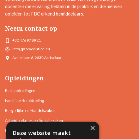
docenten die ervaring hebben in de praktijk en die mensen
opleiden tot FBC erkend bemiddelaars.
Neem contact op
+32 476 97 89 21
info@promediation.eu
Azalealaan 6, 2630 Aartselaar
Opleidingen
Basisopleidingen
Familiale Bemiddeling
Burgerlijke en Handelszaken
Arbeidsrelaties en Sociale zaken
×
Bemiddeling in Bestuurszaken
Deze website maakt