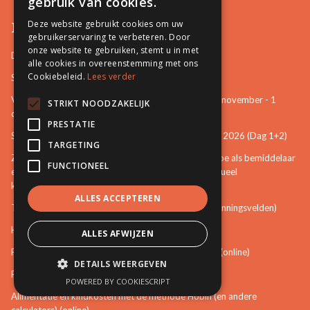
gebruik van cookies.
Deze website gebruikt cookies om uw
Permanente vorming
gebruikerservaring te verbeteren. Door
onze website te gebruiken, stemt u in met
De startbasis als erkend bemiddelaar (online)
alle cookies in overeenstemming met ons
Cookiebeleid.
Lees verder
Starten als bemiddelaar na mijn opleiding
Vertrouwenspersoon van de stem van het kind - 30-november - 1
STRIKT NOODZAKELIJK
december 2026 (Dag 3+4)
PRESTATIE
Stem van het kind en mattenspel - 18+19 november 2026 (Dag 1+2)
TARGETING
Zien, weten, handelen: een eerste verkenning over hoe als bemiddelaar
FUNCTIONEEL
een bijdrage te leveren aan het voorkomen van seksueel
kindermisbruik (online)
ALLES ACCEPTEREN
The Art of Mediation Leadership (Leiderschap in spanningsvelden)
Het zelfvertrouwen van de bemiddelaar (online)
ALLES AFWIJZEN
Politiek in balans - Bemiddelen in de politieke arena (online)
DETAILS WEERGEVEN
Rechtsbijstand en bemiddelen (online)
POWERED BY COOKIESCRIPT
Alimentatie en kindkosten met de methode Hobin (en andere
calculators) (online)