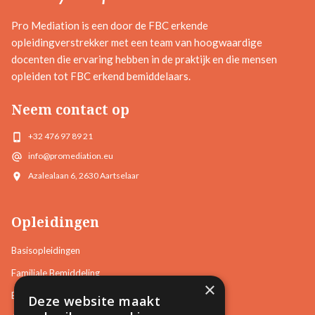
Pro Mediation is een door de FBC erkende
opleidingverstrekker met een team van hoogwaardige
docenten die ervaring hebben in de praktijk en die mensen
opleiden tot FBC erkend bemiddelaars.
Neem contact op
+32 476 97 89 21
info@promediation.eu
Azalealaan 6, 2630 Aartselaar
Opleidingen
Basisopleidingen
Familiale Bemiddeling
×
Burgerlijke en Handelszaken
Deze website maakt