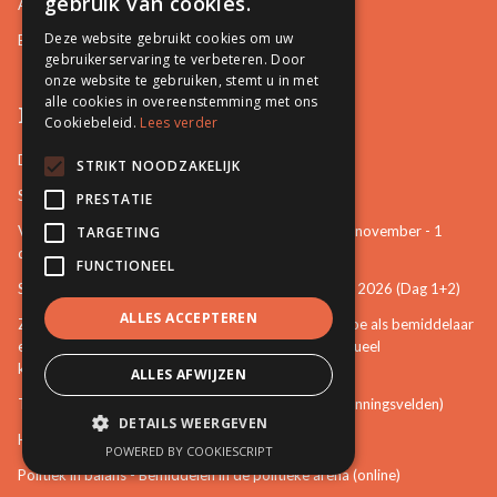
gebruik van cookies.
Arbeidsrelaties en Sociale zaken
Deze website gebruikt cookies om uw
Bemiddeling in Bestuurszaken
gebruikerservaring te verbeteren. Door
onze website te gebruiken, stemt u in met
alle cookies in overeenstemming met ons
Permanente vorming
Cookiebeleid.
Lees verder
De startbasis als erkend bemiddelaar (online)
STRIKT NOODZAKELIJK
Starten als bemiddelaar na mijn opleiding
PRESTATIE
Vertrouwenspersoon van de stem van het kind - 30-november - 1
TARGETING
december 2026 (Dag 3+4)
FUNCTIONEEL
Stem van het kind en mattenspel - 18+19 november 2026 (Dag 1+2)
ALLES ACCEPTEREN
Zien, weten, handelen: een eerste verkenning over hoe als bemiddelaar
een bijdrage te leveren aan het voorkomen van seksueel
kindermisbruik (online)
ALLES AFWIJZEN
The Art of Mediation Leadership (Leiderschap in spanningsvelden)
DETAILS WEERGEVEN
Het zelfvertrouwen van de bemiddelaar (online)
POWERED BY COOKIESCRIPT
Politiek in balans - Bemiddelen in de politieke arena (online)