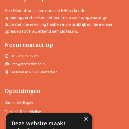
Pro Mediation is een door de FBC erkende
opleidingverstrekker met een team van hoogwaardige
docenten die ervaring hebben in de praktijk en die mensen
opleiden tot FBC erkend bemiddelaars.
Neem contact op
+32 476 97 89 21
info@promediation.eu
Azalealaan 6, 2630 Aartselaar
Opleidingen
Basisopleidingen
Familiale Bemiddeling
×
Burgerlijke en Handelszaken
Deze website maakt