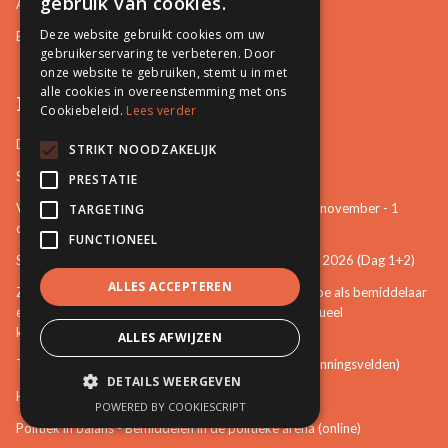
gebruik van cookies.
Arbeidsrelaties en Sociale zaken
Deze website gebruikt cookies om uw
Bemiddeling in Bestuurszaken
gebruikerservaring te verbeteren. Door
onze website te gebruiken, stemt u in met
alle cookies in overeenstemming met ons
Permanente vorming
Cookiebeleid.
Lees verder
De startbasis als erkend bemiddelaar (online)
STRIKT NOODZAKELIJK
Starten als bemiddelaar na mijn opleiding
PRESTATIE
Vertrouwenspersoon van de stem van het kind - 30-november - 1
TARGETING
december 2026 (Dag 3+4)
FUNCTIONEEL
Stem van het kind en mattenspel - 18+19 november 2026 (Dag 1+2)
ALLES ACCEPTEREN
Zien, weten, handelen: een eerste verkenning over hoe als bemiddelaar
een bijdrage te leveren aan het voorkomen van seksueel
kindermisbruik (online)
ALLES AFWIJZEN
The Art of Mediation Leadership (Leiderschap in spanningsvelden)
DETAILS WEERGEVEN
Het zelfvertrouwen van de bemiddelaar (online)
POWERED BY COOKIESCRIPT
Politiek in balans - Bemiddelen in de politieke arena (online)