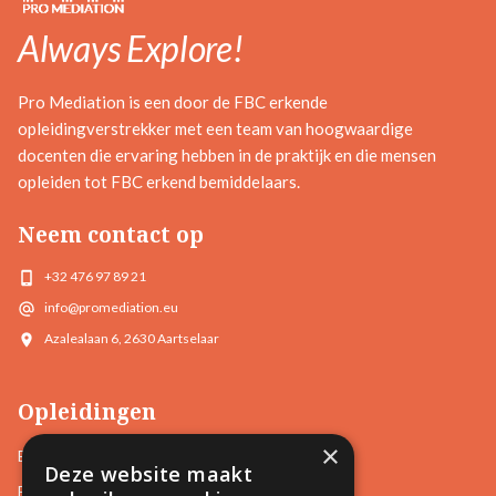
Always Explore!
Pro Mediation is een door de FBC erkende
opleidingverstrekker met een team van hoogwaardige
docenten die ervaring hebben in de praktijk en die mensen
opleiden tot FBC erkend bemiddelaars.
Neem contact op
+32 476 97 89 21
info@promediation.eu
Azalealaan 6, 2630 Aartselaar
Opleidingen
×
Basisopleidingen
Deze website maakt
Familiale Bemiddeling