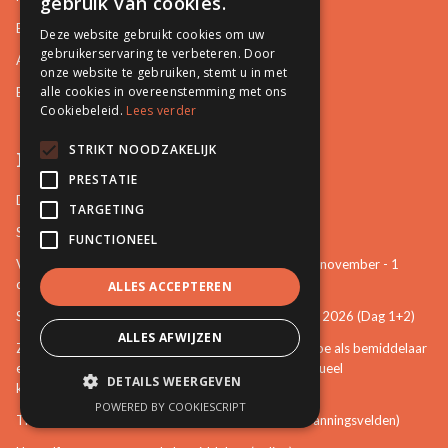
gebruik van cookies.
Burgerlijke en Handelszaken
Deze website gebruikt cookies om uw
gebruikerservaring te verbeteren. Door
Arbeidsrelaties en Sociale zaken
onze website te gebruiken, stemt u in met
alle cookies in overeenstemming met ons
Bemiddeling in Bestuurszaken
Cookiebeleid.
Lees verder
STRIKT NOODZAKELIJK
Permanente vorming
PRESTATIE
De startbasis als erkend bemiddelaar (online)
TARGETING
Starten als bemiddelaar na mijn opleiding
FUNCTIONEEL
Vertrouwenspersoon van de stem van het kind - 30-november - 1
december 2026 (Dag 3+4)
ALLES ACCEPTEREN
Stem van het kind en mattenspel - 18+19 november 2026 (Dag 1+2)
ALLES AFWIJZEN
Zien, weten, handelen: een eerste verkenning over hoe als bemiddelaar
een bijdrage te leveren aan het voorkomen van seksueel
DETAILS WEERGEVEN
kindermisbruik (online)
POWERED BY COOKIESCRIPT
The Art of Mediation Leadership (Leiderschap in spanningsvelden)