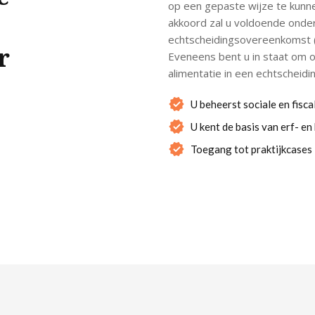
op een gepaste wijze te kunne
akkoord zal u voldoende onder
echtscheidingsovereenkomst (
r
Eveneens bent u in staat om 
alimentatie in een echtscheid
U beheerst sociale en fisca
U kent de basis van erf- e
Toegang tot praktijkcases 