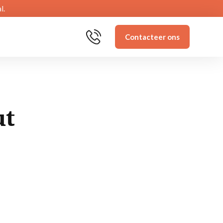
l.
Contacteer ons
ut