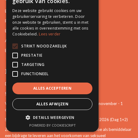
gebruik van cookies.
Deze website gebruikt cookies om uw
Basisopleidingen
gebruikerservaring te verbeteren. Door
Familiale Bemiddeling
onze website te gebruiken, stemt u in met
alle cookies in overeenstemming met ons
Burgerlijke en Handelszaken
Cookiebeleid.
Lees verder
Arbeidsrelaties en Sociale zaken
STRIKT NOODZAKELIJK
Bemiddeling in Bestuurszaken
PRESTATIE
TARGETING
Permanente vorming
FUNCTIONEEL
De startbasis als erkend bemiddelaar (online)
ALLES ACCEPTEREN
Starten als bemiddelaar na mijn opleiding
Vertrouwenspersoon van de stem van het kind - 30-november - 1
ALLES AFWIJZEN
december 2026 (Dag 3+4)
DETAILS WEERGEVEN
Stem van het kind en mattenspel - 18+19 november 2026 (Dag 1+2)
POWERED BY COOKIESCRIPT
Zien, weten, handelen: een eerste verkenning over hoe als bemiddelaar
een bijdrage te leveren aan het voorkomen van seksueel