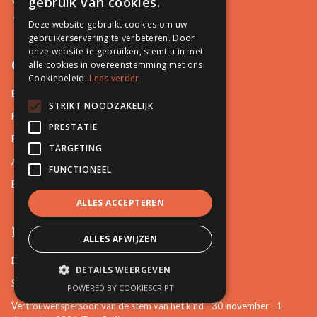
gebruik van cookies.
Azalealaan 6, 2630 Aartselaar
Deze website gebruikt cookies om uw
gebruikerservaring te verbeteren. Door
onze website te gebruiken, stemt u in met
Opleidingen
alle cookies in overeenstemming met ons
Cookiebeleid.
Lees verder
Basisopleidingen
STRIKT NOODZAKELIJK
Familiale Bemiddeling
PRESTATIE
Burgerlijke en Handelszaken
TARGETING
Arbeidsrelaties en Sociale zaken
FUNCTIONEEL
Bemiddeling in Bestuurszaken
ALLES ACCEPTEREN
Permanente vorming
ALLES AFWIJZEN
De startbasis als erkend bemiddelaar (online)
DETAILS WEERGEVEN
Starten als bemiddelaar na mijn opleiding
POWERED BY COOKIESCRIPT
Vertrouwenspersoon van de stem van het kind - 30-november - 1