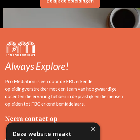
Bekijk de opleidingen
Always Explore!
Pro Mediation is een door de FBC erkende
opleidingverstrekker met een team van hoogwaardige
docenten die ervaring hebben in de praktijk en die mensen
opleiden tot FBC erkend bemiddelaars.
Neem contact op
×
+32 476 97 89 21
Deze website maakt
info@promediation.eu