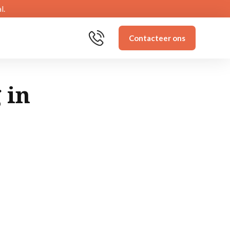
l.
Contacteer ons
 in