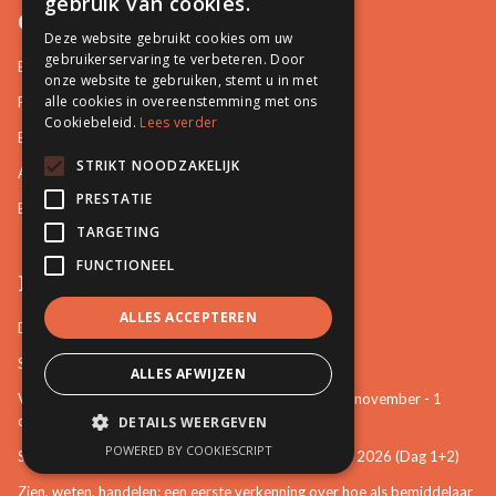
gebruik van cookies.
Opleidingen
Deze website gebruikt cookies om uw
gebruikerservaring te verbeteren. Door
Basisopleidingen
onze website te gebruiken, stemt u in met
alle cookies in overeenstemming met ons
Familiale Bemiddeling
Cookiebeleid.
Lees verder
Burgerlijke en Handelszaken
STRIKT NOODZAKELIJK
Arbeidsrelaties en Sociale zaken
PRESTATIE
Bemiddeling in Bestuurszaken
TARGETING
FUNCTIONEEL
Permanente vorming
ALLES ACCEPTEREN
De startbasis als erkend bemiddelaar (online)
Starten als bemiddelaar na mijn opleiding
ALLES AFWIJZEN
Vertrouwenspersoon van de stem van het kind - 30-november - 1
december 2026 (Dag 3+4)
DETAILS WEERGEVEN
POWERED BY COOKIESCRIPT
Stem van het kind en mattenspel - 18+19 november 2026 (Dag 1+2)
Zien, weten, handelen: een eerste verkenning over hoe als bemiddelaar