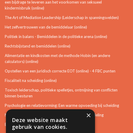
een bijdrage te leveren aan het voorkomen van seksueel
kindermisbruik (online)
The Art of Mediation Leadership (Leiderschap in spanningsvelden)
Het zelfvertrouwen van de bemiddelaar (online)
Politiek in balans - Bemiddelen in de politieke arena (online)
Rechtsbijstand en bemiddelen (online)
Alimentatie en kindkosten met de methode Hobin (en andere
calculators) (online)
Opstellen van een juridisch correcte EOT (online) - 4 FBC punten
Fiscaliteit na scheiding (online)
Toxisch leiderschap, politieke spelletjes, ontmijning van conflicten
binnen besturen
Psychologie en relatievorming: Een warme opvoeding bij scheiding
×
Neurotisch of afwijkend gedrag herkennen in bemiddeling
Deze website maakt
Bemiddeling in bouwzaken
gebruik van cookies.