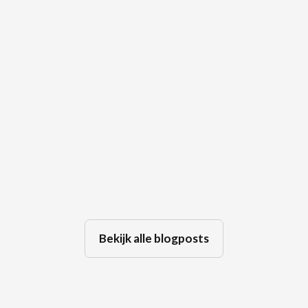
🤫 De kracht van een stilte tijdens
een bemiddeling
Jul 29, 2026
Bekijk alle blogposts