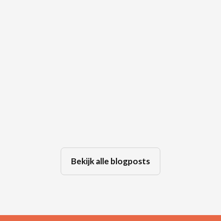
🤫 De kracht van een stilte tijdens
een bemiddeling
Jul 29, 2026
Bekijk alle blogposts