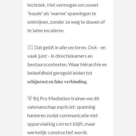
techniek. Het vermogen om zowel
'koude' als 'warme' spanningen te
ontmijnen, zonder ze weg te duwen of
te laten escaleren.
☝🏼 Dat geldt in alle sectoren. Ook - en
vaak juist - in directiekamers en
bestuurscontexten. Waar hiërarchie en
beleefdheid geregeld leiden tot
𝐬𝐜𝐡𝐢𝐣𝐧𝐫𝐮𝐬𝐭 𝐞𝐧 𝐟𝐚𝐤𝐞 𝐯𝐞𝐫𝐛𝐢𝐧𝐝𝐢𝐧𝐠.
💡 Bij Pro Mediation trainen we dit
vakmanschap expliciet: spanning
hanteren zodat communicatie niet
oppervlakkig correct blijft, maar
werkelijk constructief wordt.