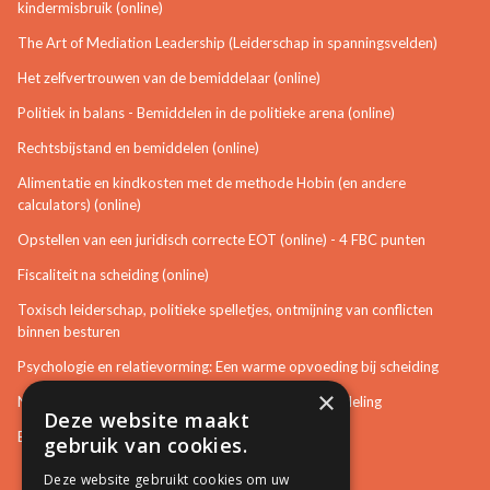
kindermisbruik (online)
The Art of Mediation Leadership (Leiderschap in spanningsvelden)
Het zelfvertrouwen van de bemiddelaar (online)
Politiek in balans - Bemiddelen in de politieke arena (online)
Rechtsbijstand en bemiddelen (online)
Alimentatie en kindkosten met de methode Hobin (en andere
calculators) (online)
Opstellen van een juridisch correcte EOT (online) - 4 FBC punten
Fiscaliteit na scheiding (online)
Toxisch leiderschap, politieke spelletjes, ontmijning van conflicten
binnen besturen
Psychologie en relatievorming: Een warme opvoeding bij scheiding
×
Neurotisch of afwijkend gedrag herkennen in bemiddeling
Deze website maakt
Bemiddeling in bouwzaken
gebruik van cookies.
Deze website gebruikt cookies om uw