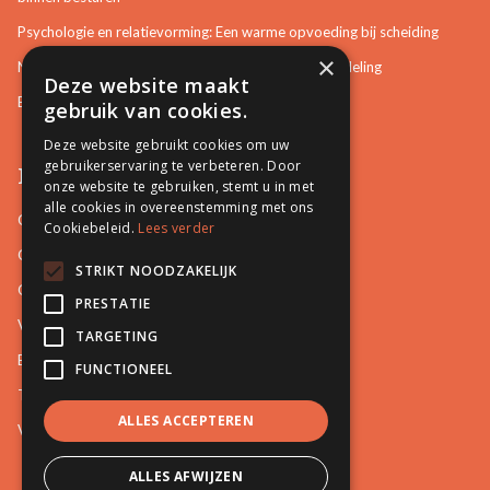
Psychologie en relatievorming: Een warme opvoeding bij scheiding
×
Neurotisch of afwijkend gedrag herkennen in bemiddeling
Deze website maakt
Bemiddeling in bouwzaken
gebruik van cookies.
Deze website gebruikt cookies om uw
gebruikerservaring te verbeteren. Door
Pro Mediation
onze website te gebruiken, stemt u in met
alle cookies in overeenstemming met ons
Contact
Cookiebeleid.
Lees verder
Over ons
STRIKT NOODZAKELIJK
Onze docenten
PRESTATIE
Video's
TARGETING
Blog
FUNCTIONEEL
Tips
ALLES ACCEPTEREN
Vacatures
ALLES AFWIJZEN