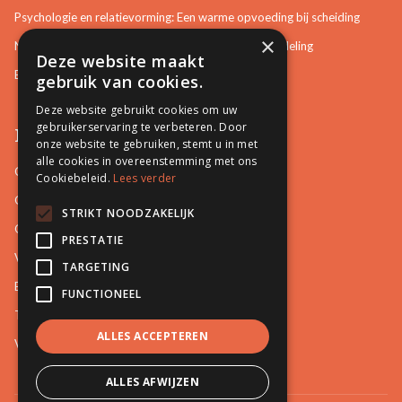
Psychologie en relatievorming: Een warme opvoeding bij scheiding
×
Neurotisch of afwijkend gedrag herkennen in bemiddeling
Deze website maakt
Bemiddeling in bouwzaken
gebruik van cookies.
Deze website gebruikt cookies om uw
gebruikerservaring te verbeteren. Door
Pro Mediation
onze website te gebruiken, stemt u in met
alle cookies in overeenstemming met ons
Contact
Cookiebeleid.
Lees verder
Over ons
STRIKT NOODZAKELIJK
Onze docenten
PRESTATIE
Video's
TARGETING
Blog
FUNCTIONEEL
Tips
ALLES ACCEPTEREN
Vacatures
ALLES AFWIJZEN