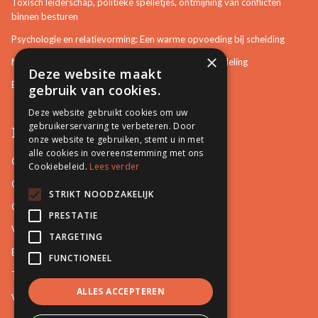
Toxisch leiderschap, politieke spelletjes, ontmijning van conflicten
binnen besturen
Psychologie en relatievorming: Een warme opvoeding bij scheiding
×
Neurotisch of afwijkend gedrag herkennen in bemiddeling
Deze website maakt
Bemiddeling in bouwzaken
gebruik van cookies.
Deze website gebruikt cookies om uw
gebruikerservaring te verbeteren. Door
Pro Mediation
onze website te gebruiken, stemt u in met
alle cookies in overeenstemming met ons
Contact
Cookiebeleid.
Lees verder
Over ons
STRIKT NOODZAKELIJK
Onze docenten
PRESTATIE
Video's
TARGETING
Blog
FUNCTIONEEL
Tips
ALLES ACCEPTEREN
Vacatures