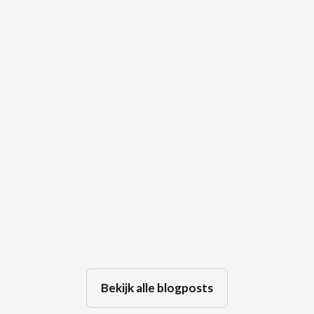
🤫 De kracht van een stilte tijdens
een bemiddeling
Jul 29, 2026
Bekijk alle blogposts