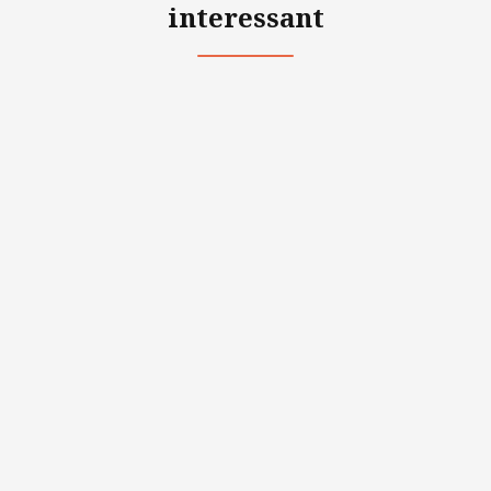
interessant
Editie 2 van het Pro Mediation
Journal: onze deelnemers aan het