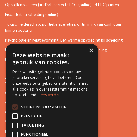
Opstellen van een juridisch correcte EOT (online) - 4 FBC punten
Fiscaliteit na scheiding (online)
Toxisch leiderschap, politieke spelletjes, ontmijning van conflicten
binnen besturen
Psychologie en relatievorming: Een warme opvoeding bij scheiding
×
Neurotisch of afwijkend gedrag herkennen in bemiddeling
Deze website maakt
Bemiddeling in bouwzaken
gebruik van cookies.
Deze website gebruikt cookies om uw
gebruikerservaring te verbeteren. Door
Pro Mediation
onze website te gebruiken, stemt u in met
alle cookies in overeenstemming met ons
Contact
Cookiebeleid.
Lees verder
Over ons
STRIKT NOODZAKELIJK
Onze docenten
PRESTATIE
Video's
TARGETING
Blog
FUNCTIONEEL