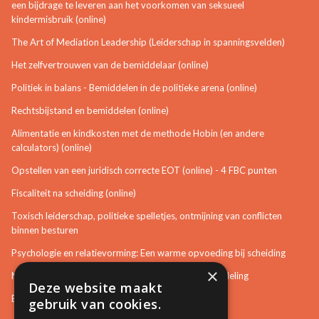
een bijdrage te leveren aan het voorkomen van seksueel
kindermisbruik (online)
The Art of Mediation Leadership (Leiderschap in spanningsvelden)
Het zelfvertrouwen van de bemiddelaar (online)
Politiek in balans - Bemiddelen in de politieke arena (online)
Rechtsbijstand en bemiddelen (online)
Alimentatie en kindkosten met de methode Hobin (en andere
calculators) (online)
Opstellen van een juridisch correcte EOT (online) - 4 FBC punten
Fiscaliteit na scheiding (online)
Toxisch leiderschap, politieke spelletjes, ontmijning van conflicten
binnen besturen
Psychologie en relatievorming: Een warme opvoeding bij scheiding
×
Neurotisch of afwijkend gedrag herkennen in bemiddeling
Deze website maakt
Bemiddeling in bouwzaken
gebruik van cookies.