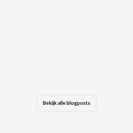
🤫 De kracht van een stilte tijdens
een bemiddeling
Jul 29, 2026
Bekijk alle blogposts