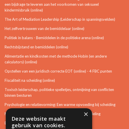
een bijdrage te leveren aan het voorkomen van seksueel
kindermisbruik (online)
The Art of Mediation Leadership (Leiderschap in spanningsvelden)
Het zelfvertrouwen van de bemiddelaar (online)
Politiek in balans - Bemiddelen in de politieke arena (online)
Rechtsbijstand en bemiddelen (online)
Alimentatie en kindkosten met de methode Hobin (en andere
calculators) (online)
Opstellen van een juridisch correcte EOT (online) - 4 FBC punten
Fiscaliteit na scheiding (online)
Toxisch leiderschap, politieke spelletjes, ontmijning van conflicten
binnen besturen
Psychologie en relatievorming: Een warme opvoeding bij scheiding
×
Neurotisch of afwijkend gedrag herkennen in bemiddeling
Deze website maakt
Bemiddeling in bouwzaken
gebruik van cookies.