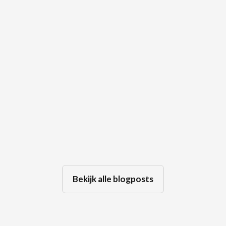
🤫 De kracht van een stilte tijdens
een bemiddeling
Jul 29, 2026
Bekijk alle blogposts