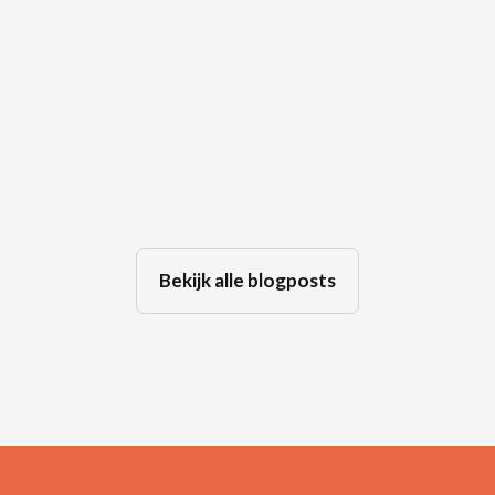
De laatste vakantie samen… Hoe
een relatiebreuk kan escaleren
tot een ouderconflict
Jul 30, 2026
Bekijk alle blogposts