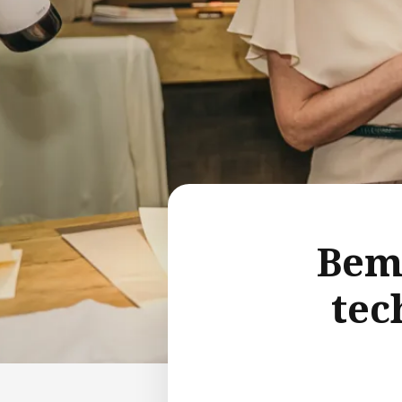
Bemi
tec