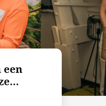
n een
e...