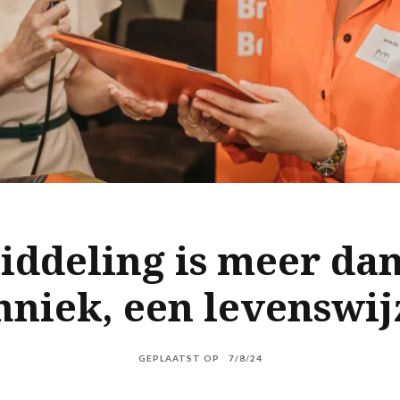
ddeling is meer da
hniek, een levenswijz
GEPLAATST OP
7/8/24