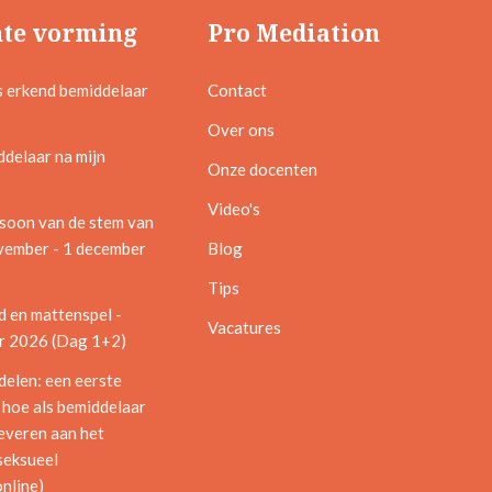
te vorming
Pro Mediation
s erkend bemiddelaar
Contact
Over ons
ddelaar na mijn
Onze docenten
Video's
soon van de stem van
ovember - 1 december
Blog
Tips
d en mattenspel -
Vacatures
 2026 (Dag 1+2)
delen: een eerste
 hoe als bemiddelaar
leveren aan het
seksueel
online)