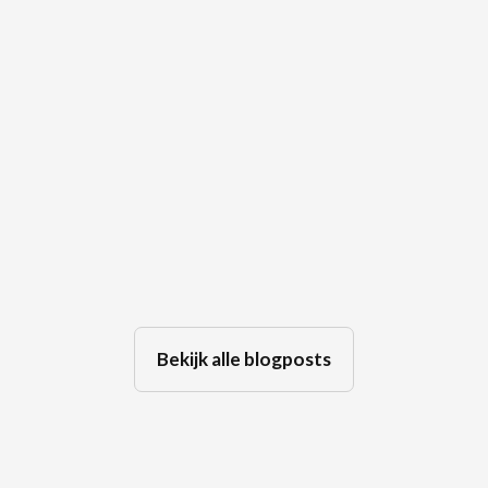
De laatste vakantie samen… Hoe
een relatiebreuk kan escaleren
tot een ouderconflict
Jul 30, 2026
Bekijk alle blogposts