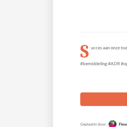
S
ucces aan onze to
#bemiddeling #ADR #op
Geplaatst door:
Fleu