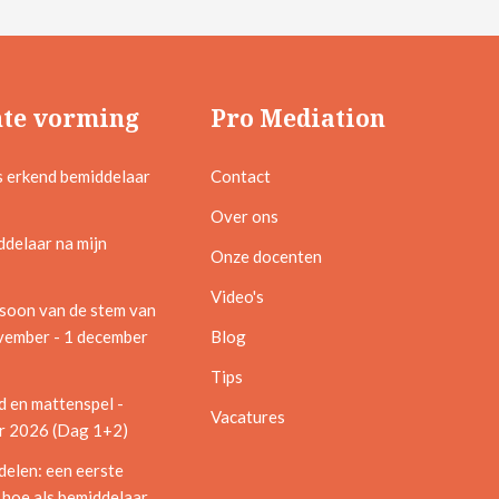
te vorming
Pro Mediation
s erkend bemiddelaar
Contact
Over ons
ddelaar na mijn
Onze docenten
Video's
soon van de stem van
ovember - 1 december
Blog
Tips
d en mattenspel -
Vacatures
 2026 (Dag 1+2)
delen: een eerste
 hoe als bemiddelaar