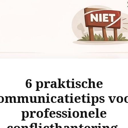
6 praktische
ommunicatietips vo
professionele
conflicthantering.