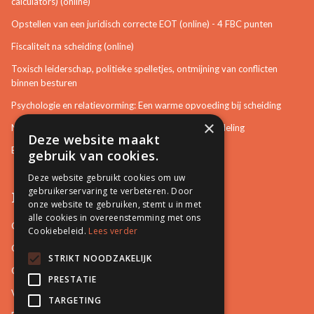
calculators) (online)
Opstellen van een juridisch correcte EOT (online) - 4 FBC punten
Fiscaliteit na scheiding (online)
Toxisch leiderschap, politieke spelletjes, ontmijning van conflicten
binnen besturen
Psychologie en relatievorming: Een warme opvoeding bij scheiding
×
Neurotisch of afwijkend gedrag herkennen in bemiddeling
Deze website maakt
Bemiddeling in bouwzaken
gebruik van cookies.
Deze website gebruikt cookies om uw
gebruikerservaring te verbeteren. Door
Pro Mediation
onze website te gebruiken, stemt u in met
alle cookies in overeenstemming met ons
Contact
Cookiebeleid.
Lees verder
Over ons
STRIKT NOODZAKELIJK
Onze docenten
PRESTATIE
Video's
TARGETING