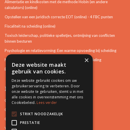
Alimentatie en kindkosten met de methode Hobin (en andere
calculators) (online)
Opstellen van een juridisch correcte EOT (online) - 4 FBC punten
Fiscaliteit na scheiding (online)
Toxisch leiderschap, politieke spelletjes, ontmijning van conflicten
binnen besturen
Psychologie en relatievorming: Een warme opvoeding bij scheiding
×
Neurotisch of afwijkend gedrag herkennen in bemiddeling
Deze website maakt
Bemiddeling in bouwzaken
gebruik van cookies.
Deze website gebruikt cookies om uw
gebruikerservaring te verbeteren. Door
Pro Mediation
onze website te gebruiken, stemt u in met
alle cookies in overeenstemming met ons
Contact
Cookiebeleid.
Lees verder
Over ons
STRIKT NOODZAKELIJK
Onze docenten
PRESTATIE
Video's