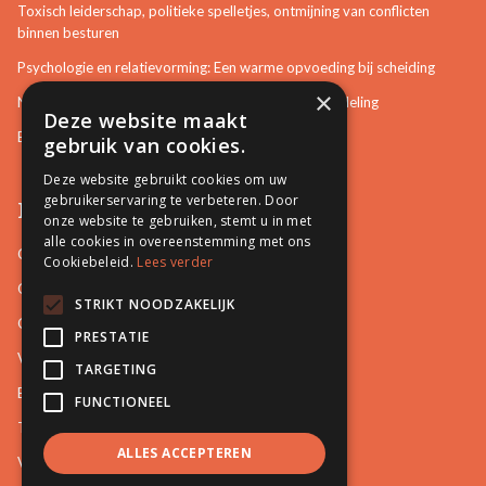
Toxisch leiderschap, politieke spelletjes, ontmijning van conflicten
binnen besturen
Psychologie en relatievorming: Een warme opvoeding bij scheiding
×
Neurotisch of afwijkend gedrag herkennen in bemiddeling
Deze website maakt
Bemiddeling in bouwzaken
gebruik van cookies.
Deze website gebruikt cookies om uw
gebruikerservaring te verbeteren. Door
Pro Mediation
onze website te gebruiken, stemt u in met
alle cookies in overeenstemming met ons
Contact
Cookiebeleid.
Lees verder
Over ons
STRIKT NOODZAKELIJK
Onze docenten
PRESTATIE
Video's
TARGETING
Blog
FUNCTIONEEL
Tips
ALLES ACCEPTEREN
Vacatures