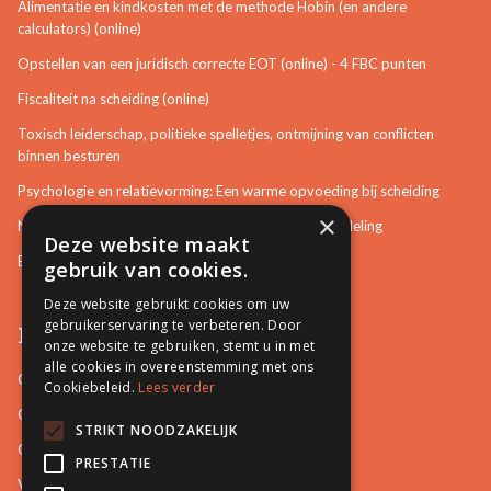
Alimentatie en kindkosten met de methode Hobin (en andere
calculators) (online)
Opstellen van een juridisch correcte EOT (online) - 4 FBC punten
Fiscaliteit na scheiding (online)
Toxisch leiderschap, politieke spelletjes, ontmijning van conflicten
binnen besturen
Psychologie en relatievorming: Een warme opvoeding bij scheiding
×
Neurotisch of afwijkend gedrag herkennen in bemiddeling
Deze website maakt
Bemiddeling in bouwzaken
gebruik van cookies.
Deze website gebruikt cookies om uw
gebruikerservaring te verbeteren. Door
Pro Mediation
onze website te gebruiken, stemt u in met
alle cookies in overeenstemming met ons
Contact
Cookiebeleid.
Lees verder
Over ons
STRIKT NOODZAKELIJK
Onze docenten
PRESTATIE
Video's