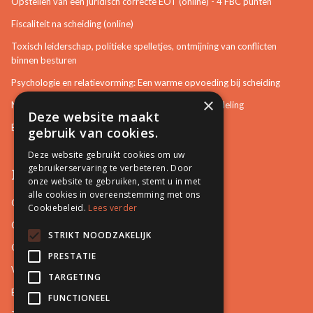
Opstellen van een juridisch correcte EOT (online) - 4 FBC punten
Fiscaliteit na scheiding (online)
Toxisch leiderschap, politieke spelletjes, ontmijning van conflicten
binnen besturen
Psychologie en relatievorming: Een warme opvoeding bij scheiding
×
Neurotisch of afwijkend gedrag herkennen in bemiddeling
Deze website maakt
Bemiddeling in bouwzaken
gebruik van cookies.
Deze website gebruikt cookies om uw
gebruikerservaring te verbeteren. Door
Pro Mediation
onze website te gebruiken, stemt u in met
alle cookies in overeenstemming met ons
Contact
Cookiebeleid.
Lees verder
Over ons
STRIKT NOODZAKELIJK
Onze docenten
PRESTATIE
Video's
TARGETING
Blog
FUNCTIONEEL