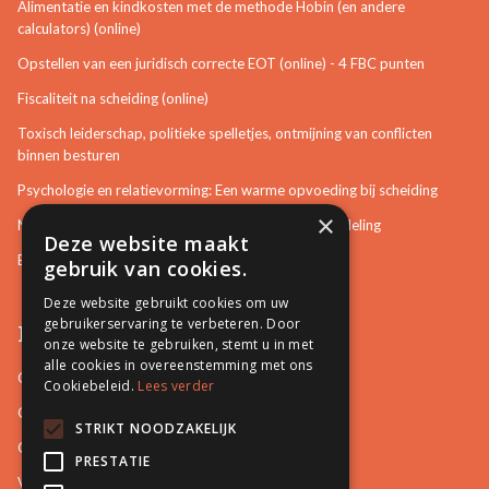
Alimentatie en kindkosten met de methode Hobin (en andere
calculators) (online)
Opstellen van een juridisch correcte EOT (online) - 4 FBC punten
Fiscaliteit na scheiding (online)
Toxisch leiderschap, politieke spelletjes, ontmijning van conflicten
binnen besturen
Psychologie en relatievorming: Een warme opvoeding bij scheiding
×
Neurotisch of afwijkend gedrag herkennen in bemiddeling
Deze website maakt
Bemiddeling in bouwzaken
gebruik van cookies.
Deze website gebruikt cookies om uw
gebruikerservaring te verbeteren. Door
Pro Mediation
onze website te gebruiken, stemt u in met
alle cookies in overeenstemming met ons
Contact
Cookiebeleid.
Lees verder
Over ons
STRIKT NOODZAKELIJK
Onze docenten
PRESTATIE
Video's