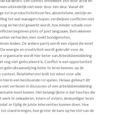
an karakters. Een conflict ontwikkelt zich door actie en
 men uiteindelijk niet meer door één deur. Vanaf dit
ge tol in productiviteitsverlies, absenteïsme, welzijn en
lling tot wat managers hopen, verdwijnen conflicten niet
aloog en herstel gewerkt wordt, hoe minder schade voor
flicten beginnen plots of juist langzaam. Betrokkenen
punten verharden, men zoekt bondgenoten,
even leiden. De andere partij wordt een vijand die moet
De energie en creativiteit wordt gebruikt voor de
e organisatie wordt hier beter van.Arbeidsbemiddeling
t nog niet geëscaleerd is. Conflict is een opportuniteit
n gebruiksaanwijzing beter te leren kennen, op de
 context. Relatieherstel leidt tot winst voor alle
 hierin een beslissende rol spelen. Helaas gebeurt dit
s niet verliezen in discussies of een arbeidsbemiddeling
anisatie moet komen. Het belangrijkste is dat functies die
 werk te omkaderen, intern of extern, deskundiger leren
dat ze tijdig de juiste interventies kunnen doen. Hoe
g tot stand brengen, hoe groter de kans op herstel van de