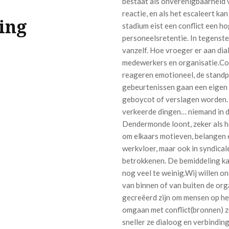
bestaat als onverenigbaarheid v
reactie, en als het escaleert kan
ing
stadium eist een conflict een ho
personeelsretentie. In tegenste
vanzelf. Hoe vroeger er aan di
medewerkers en organisatie.Con
reageren emotioneel, de stand
gebeurtenissen gaan een eigen l
geboycot of verslagen worden. 
verkeerde dingen… niemand in d
Dendermonde loont, zeker als he
om elkaars motieven, belangen e
werkvloer, maar ook in syndicale
betrokkenen. De bemiddeling kan
nog veel te weinig.Wij willen on
van binnen of van buiten de org
gecreëerd zijn om mensen op het
omgaan met conflict(bronnen) zo
sneller ze dialoog en verbindin