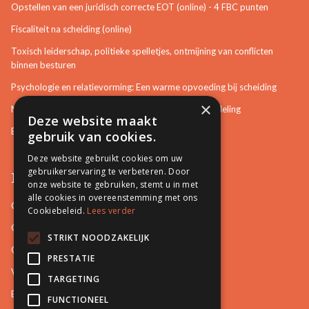
Opstellen van een juridisch correcte EOT (online) - 4 FBC punten
Fiscaliteit na scheiding (online)
Toxisch leiderschap, politieke spelletjes, ontmijning van conflicten
binnen besturen
Psychologie en relatievorming: Een warme opvoeding bij scheiding
×
Neurotisch of afwijkend gedrag herkennen in bemiddeling
Deze website maakt
Bemiddeling in bouwzaken
gebruik van cookies.
Deze website gebruikt cookies om uw
gebruikerservaring te verbeteren. Door
Pro Mediation
onze website te gebruiken, stemt u in met
alle cookies in overeenstemming met ons
Contact
Cookiebeleid.
Lees verder
Over ons
STRIKT NOODZAKELIJK
Onze docenten
PRESTATIE
Video's
TARGETING
Blog
FUNCTIONEEL