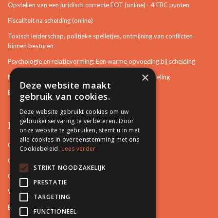
Opstellen van een juridisch correcte EOT (online) - 4 FBC punten
Fiscaliteit na scheiding (online)
Toxisch leiderschap, politieke spelletjes, ontmijning van conflicten
binnen besturen
Psychologie en relatievorming: Een warme opvoeding bij scheiding
×
Neurotisch of afwijkend gedrag herkennen in bemiddeling
Deze website maakt
Bemiddeling in bouwzaken
gebruik van cookies.
Deze website gebruikt cookies om uw
gebruikerservaring te verbeteren. Door
Pro Mediation
onze website te gebruiken, stemt u in met
alle cookies in overeenstemming met ons
Contact
Cookiebeleid.
Lees verder
Over ons
STRIKT NOODZAKELIJK
Onze docenten
PRESTATIE
Video's
TARGETING
Blog
FUNCTIONEEL