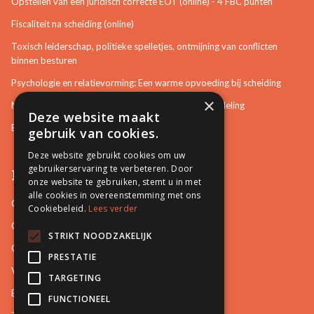
Opstellen van een juridisch correcte EOT (online) - 4 FBC punten
Fiscaliteit na scheiding (online)
Toxisch leiderschap, politieke spelletjes, ontmijning van conflicten
binnen besturen
Psychologie en relatievorming: Een warme opvoeding bij scheiding
×
Neurotisch of afwijkend gedrag herkennen in bemiddeling
Deze website maakt
Bemiddeling in bouwzaken
gebruik van cookies.
Deze website gebruikt cookies om uw
gebruikerservaring te verbeteren. Door
Pro Mediation
onze website te gebruiken, stemt u in met
alle cookies in overeenstemming met ons
Contact
Cookiebeleid.
Lees verder
Over ons
STRIKT NOODZAKELIJK
Onze docenten
PRESTATIE
Video's
TARGETING
Blog
FUNCTIONEEL