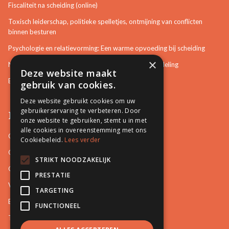
Fiscaliteit na scheiding (online)
Toxisch leiderschap, politieke spelletjes, ontmijning van conflicten
binnen besturen
Psychologie en relatievorming: Een warme opvoeding bij scheiding
×
Neurotisch of afwijkend gedrag herkennen in bemiddeling
Deze website maakt
Bemiddeling in bouwzaken
gebruik van cookies.
Deze website gebruikt cookies om uw
gebruikerservaring te verbeteren. Door
Pro Mediation
onze website te gebruiken, stemt u in met
alle cookies in overeenstemming met ons
Contact
Cookiebeleid.
Lees verder
Over ons
STRIKT NOODZAKELIJK
Onze docenten
PRESTATIE
Video's
TARGETING
Blog
FUNCTIONEEL
Tips