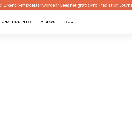
 Erkend bemiddelaar worden? Lees het gratis Pro Mediation Journa
ONZE DOCENTEN
VIDEO'S
BLOG