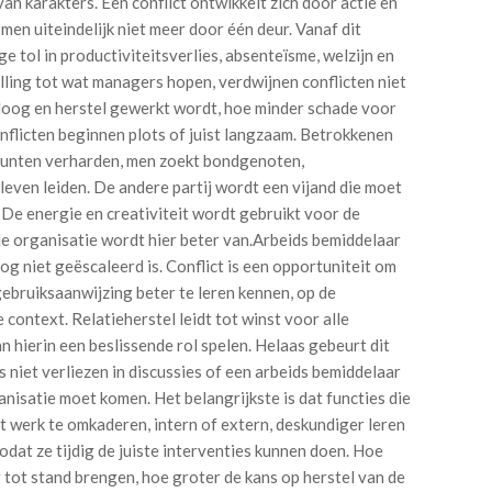
an karakters. Een conflict ontwikkelt zich door actie en
 men uiteindelijk niet meer door één deur. Vanaf dit
ge tol in productiviteitsverlies, absenteïsme, welzijn en
lling tot wat managers hopen, verdwijnen conflicten niet
aloog en herstel gewerkt wordt, hoe minder schade voor
flicten beginnen plots of juist langzaam. Betrokkenen
punten verharden, men zoekt bondgenoten,
even leiden. De andere partij wordt een vijand die moet
De energie en creativiteit wordt gebruikt voor de
e organisatie wordt hier beter van.Arbeids bemiddelaar
og niet geëscaleerd is. Conflict is een opportuniteit om
ebruiksaanwijzing beter te leren kennen, op de
 context. Relatieherstel leidt tot winst voor alle
 hierin een beslissende rol spelen. Helaas gebeurt dit
s niet verliezen in discussies of een arbeids bemiddelaar
anisatie moet komen. Het belangrijkste is dat functies die
 werk te omkaderen, intern of extern, deskundiger leren
dat ze tijdig de juiste interventies kunnen doen. Hoe
g tot stand brengen, hoe groter de kans op herstel van de