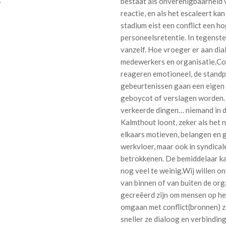
r
bestaat als onverenigbaarheid v
reactie, en als het escaleert kan
stadium eist een conflict een ho
personeelsretentie. In tegenste
vanzelf. Hoe vroeger er aan di
medewerkers en organisatie.Con
reageren emotioneel, de stand
gebeurtenissen gaan een eigen l
geboycot of verslagen worden. 
verkeerde dingen… niemand in d
Kalmthout loont, zeker als het n
elkaars motieven, belangen en g
werkvloer, maar ook in syndicale
betrokkenen. De bemiddelaar kan
nog veel te weinig.Wij willen on
van binnen of van buiten de org
gecreëerd zijn om mensen op het
omgaan met conflict(bronnen) zo
sneller ze dialoog en verbindin