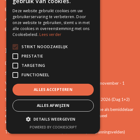
gebruik van cookies.
Burgerlijke en Handelszaken
Deze website gebruikt cookies om uw
gebruikerservaring te verbeteren. Door
Arbeidsrelaties en Sociale zaken
onze website te gebruiken, stemt u in met
alle cookies in overeenstemming met ons
Bemiddeling in Bestuurszaken
Cookiebeleid.
Lees verder
STRIKT NOODZAKELIJK
Permanente vorming
PRESTATIE
De startbasis als erkend bemiddelaar (online)
TARGETING
Starten als bemiddelaar na mijn opleiding
FUNCTIONEEL
Vertrouwenspersoon van de stem van het kind - 30-november - 1
december 2026 (Dag 3+4)
ALLES ACCEPTEREN
Stem van het kind en mattenspel - 18+19 november 2026 (Dag 1+2)
ALLES AFWIJZEN
Zien, weten, handelen: een eerste verkenning over hoe als bemiddelaar
een bijdrage te leveren aan het voorkomen van seksueel
DETAILS WEERGEVEN
kindermisbruik (online)
POWERED BY COOKIESCRIPT
The Art of Mediation Leadership (Leiderschap in spanningsvelden)