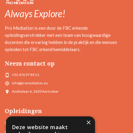
Always Explore!
Pro Mediation is een door de FBC erkende
opleidingverstrekker met een team van hoogwaardige
docenten die ervaring hebben in de praktijk en die mensen
opleiden tot FBC erkend bemiddelaars.
Neem contact op
+32 476 97 89 21
info@promediation.eu
Azalealaan 6, 2630 Aartselaar
Opleidingen
×
Basisopleidingen
Deze website maakt
Familiale Bemiddeling