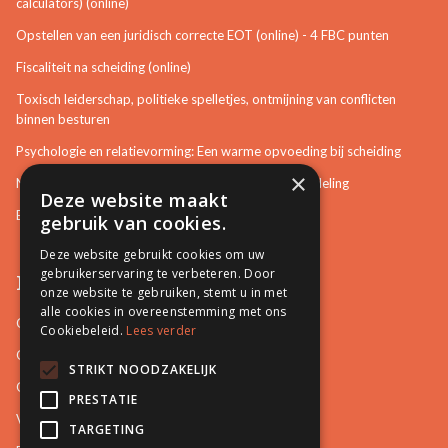
calculators) (online)
Opstellen van een juridisch correcte EOT (online) - 4 FBC punten
Fiscaliteit na scheiding (online)
Toxisch leiderschap, politieke spelletjes, ontmijning van conflicten
binnen besturen
Psychologie en relatievorming: Een warme opvoeding bij scheiding
×
Neurotisch of afwijkend gedrag herkennen in bemiddeling
Deze website maakt
Bemiddeling in bouwzaken
gebruik van cookies.
Deze website gebruikt cookies om uw
gebruikerservaring te verbeteren. Door
Pro Mediation
onze website te gebruiken, stemt u in met
alle cookies in overeenstemming met ons
Contact
Cookiebeleid.
Lees verder
Over ons
STRIKT NOODZAKELIJK
Onze docenten
PRESTATIE
Video's
TARGETING