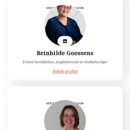
VERTROUWENSPERSOON
Reinhilde Goossens
Erkend bemiddelaar, jeugdadvocaat en kindbehartiger
Bekijk profiel
VERTROUWENSPERSOON