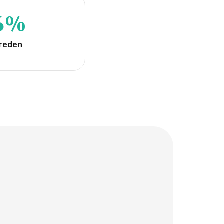
6%
reden