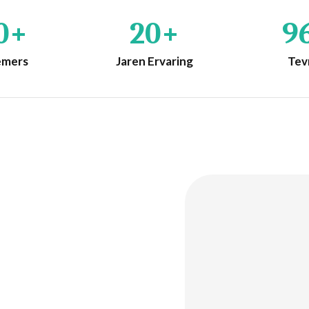
0+
20+
9
emers
Jaren Ervaring
Tev