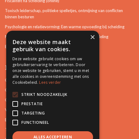
Fiscaliteit na scheiding (online)
Toxisch leiderschap, politieke spelletjes, ontmijning van conflicten
binnen besturen
Psychologie en relatievorming: Een warme opvoeding bij scheiding
×
Neurotisch of afwijkend gedrag herkennen in bemiddeling
Deze website maakt
Bemiddeling in bouwzaken
gebruik van cookies.
Deze website gebruikt cookies om uw
gebruikerservaring te verbeteren. Door
Pro Mediation
onze website te gebruiken, stemt u in met
alle cookies in overeenstemming met ons
Contact
Cookiebeleid.
Lees verder
Over ons
STRIKT NOODZAKELIJK
Onze docenten
PRESTATIE
Video's
TARGETING
Blog
FUNCTIONEEL
Tips
ALLES ACCEPTEREN